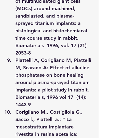
of multinucleated giant cells 
(MGCs) around machined, 
sandblasted, and plasma-
sprayed titanium implants: a 
histological and histochemiacal 
time course study in rabbit.  
Biomaterials  1996, vol. 17 (21) 
2053-8
Piattelli A, Corigliano M, Piattelli 
M, Scarano A: Effect of alkaline 
phosphatase on bone healing 
around plasma-sprayed titanium 
implants: a pilot study in rabbit. 
Biomaterials, 1996 vol 17  (14): 
1443-9
Corigliano M., Costigliola G., 
Sacco l., Piattelli a.: ” La 
mesostruttura implantare 
rivestita in resina acetalica: 