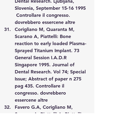
Dental Research. Ljubljana, 
Slovenia, September 15-16 1995  
Controllare il congresso. 
dovrebbero essercene altre
Corigliano M, Quaranta M, 
Scarano A, Piattelli: Bone 
reaction to early loaded Plasma-
Sprayed Titanium Implant. 73 
General Session I.A.D.R 
Singapore 1995. Journal of 
Dental Research. Vol 74; Special 
Issue; Abstract of paper n 275 
pag 435. 
Controllare il 
congresso. dovrebbero 
essercene altre
Favero G.A, Corigliano M, 
Scarano A, Piattelli A, Piattelli 
M: “Bone formation around 
sandblasted and plasma-sprayed 